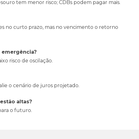
Tesouro tem menor risco; CDBs podem pagar mais.
es no curto prazo, mas no vencimento o retorno
de emergência?
aixo risco de oscilação.
ie o cenário de juros projetado.
estão altas?
para o futuro.